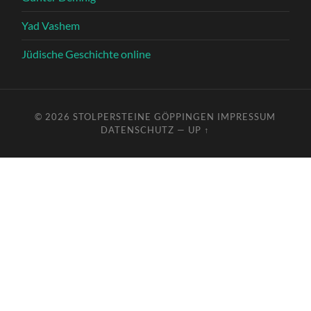
Yad Vashem
Jüdische Geschichte online
© 2026
STOLPERSTEINE GÖPPINGEN
IMPRESSUM
DATENSCHUTZ
—
UP ↑