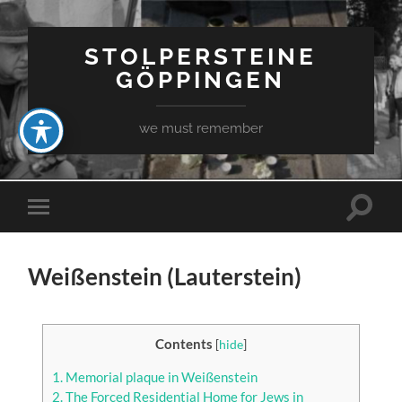
STOLPERSTEINE
GÖPPINGEN
we must remember
Toggle
Toggle
search
mobile
field
menu
Weißenstein (Lauterstein)
Contents
[
hide
]
1.
Memorial plaque in Weißenstein
2.
The Forced Residential Home for Jews in