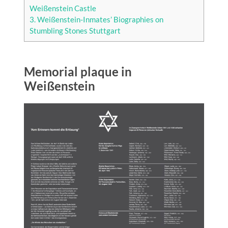
Weißenstein Castle
3.
Weißenstein-Inmates’ Biographies on
Stumbling Stones Stuttgart
Memorial plaque in
Weißenstein