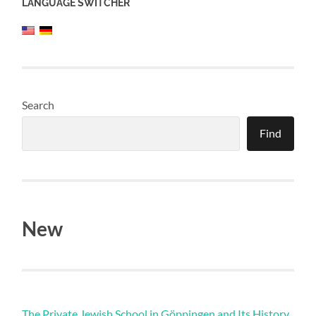
LANGUAGE SWITCHER
Search
Find
New
The Private Jewish School in Göppingen and Its History