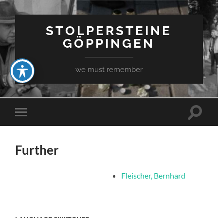
STOLPERSTEINE
GÖPPINGEN
we must remember
Toggle
Toggle
search
mobile
field
menu
Further
Fleischer, Bernhard