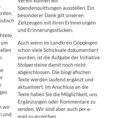
Verein können wir
s
Spendenquittungen ausstellen. Ein
urden.
besonderer Dank gilt unseren
istisch
Zeitzeugen mit ihren Erinnerungen
und Erinnerungsstücken.
htete,
e um
Auch wenn im Landkreis Göppingen
ellen
schon viele Schicksale dokumentiert
n.
wurden, ist die Aufgabe der Initiative
Stolpersteine damit noch nicht
he
abgeschlossen. Die biografischen
er
Texte werden laufend ergänzt und
e
aktualisiert. Im Anschluss an die
igen
Texte haben Sie die Möglichkeit, uns
e
Ergänzungen oder Kommentare zu
n wir
senden. Wir sind aber auch per e-
n und
mail zu erreichen.