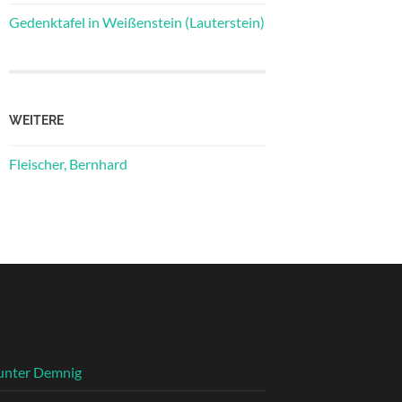
Gedenktafel in Weißenstein (Lauterstein)
WEITERE
Fleischer, Bernhard
unter Demnig